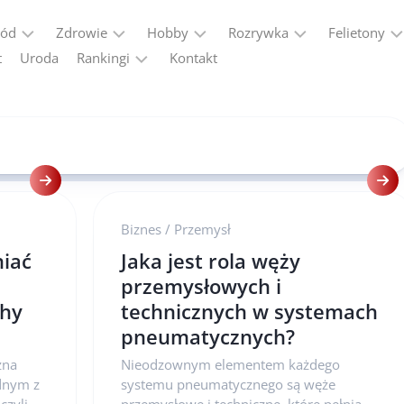
ród
Zdrowie
Hobby
Rozrywka
Felietony
t
Uroda
Rankingi
Kontakt
Dieta
Historia
Alkohole
Kobiecy
punkt
VPN
Forma
Militaria
Gadżety
widzenia
Ranking
2026
Seks
Motoryzacja
Podróże
Programy
Podróże
partnerskie
–
Biznes
/
Przemysł
ranking
iać
Jaka jest rola węży
programów
afiliacyjnych
przemysłowych i
chy
technicznych w systemach
pneumatycznych?
żna
Nieodzownym elementem każdego
ednym z
systemu pneumatycznego są węże