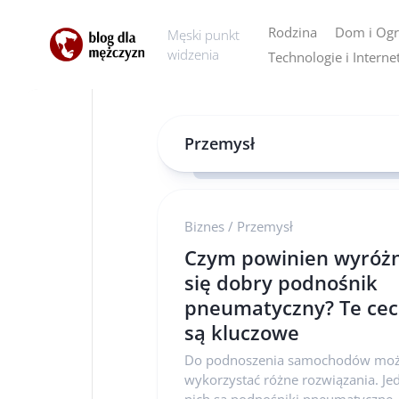
Skip
to
Rodzina
Dom i Og
Męski punkt
content
widzenia
Technologie i Interne
AGD
Dom
Przemysł
Ogród
Biznes
/
Przemysł
Czym powinien wyróżn
się dobry podnośnik
pneumatyczny? Te ce
są kluczowe
Do podnoszenia samochodów mo
wykorzystać różne rozwiązania. J