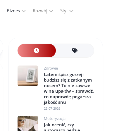
Biznes
Rozwój
Styl
Firma
Finanse
Moda
Marketing,
Kariera
Reklama
Ludzie
Przemysł
Praca
Zdrowie
Latem śpisz gorzej i
budzisz się z zatkanym
nosem? To nie zawsze
wina upałów – sprawdź,
co naprawdę pogarsza
jakość snu
22-07-2026
Motoryzacja
Jak ocenić, czy
autocasco będzie