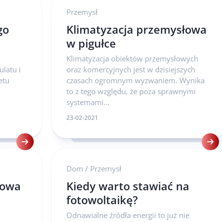
Przemysł
go
Klimatyzacja przemysłowa
w pigułce
Klimatyzacja obiektów przemysłowych
latu i
oraz komercyjnych jest w dzisiejszych
etu
czasach ogromnym wyzwaniem. Wynika
to z tego względu, że poza sprawnymi
systemami...
23-02-2021
Dom
/
Przemysł
łowa
Kiedy warto stawiać na
fotowoltaikę?
Odnawialne źródła energii to już nie