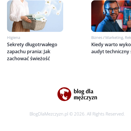
Higiena
Biznes
Marketing, Re
/
Sekrety długotrwałego
Kiedy warto wyk
zapachu prania: Jak
audyt techniczny 
zachować świeżość
BlogDlaMezczyzn.pl © 2026. All Rights Reserved.