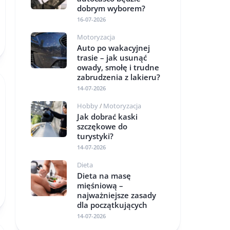
dobrym wyborem?
16-07-2026
Motoryzacja
Auto po wakacyjnej
trasie – jak usunąć
owady, smołę i trudne
zabrudzenia z lakieru?
14-07-2026
Hobby
Motoryzacja
/
Jak dobrać kaski
szczękowe do
turystyki?
14-07-2026
Dieta
Dieta na masę
mięśniową –
najważniejsze zasady
dla początkujących
14-07-2026