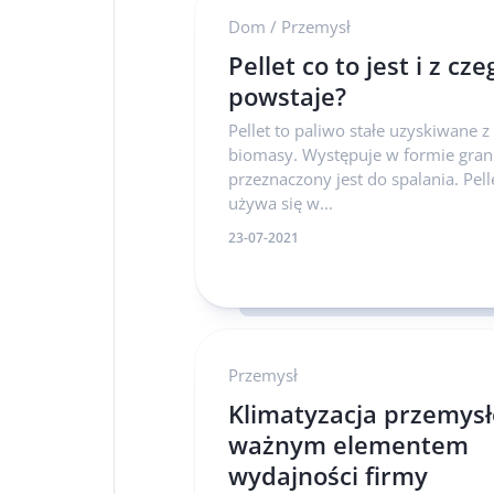
Dom
/
Przemysł
Pellet co to jest i z cze
powstaje?
Pellet to paliwo stałe uzyskiwane z
biomasy. Występuje w formie granu
przeznaczony jest do spalania. Pell
używa się w...
23-07-2021
Przemysł
Klimatyzacja przemys
ważnym elementem
wydajności firmy