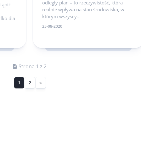
odległy plan – to rzeczywistość, która
tąpić
realnie wpływa na stan środowiska, w
którym wszyscy...
lko dla
25-08-2020
Strona 1 z 2
1
2
»