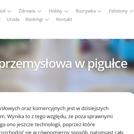
ród
Zdrowie
Hobby
Rozrywka
Felietony
t
Uroda
Rankingi
Kontakt
Dieta
Historia
Alkohole
Kobiecy
punkt
VPN
Forma
Militaria
Gadżety
widzenia
Ranking
2026
Seks
Motoryzacja
Podróże
 przemysłowa w pigułce
Programy
Podróże
partnerskie
–
ranking
programów
afiliacyjnych
słowych oraz komercyjnych jest w dzisiejszych
. Wynika to z tego względu, że poza sprawnymi
a ono jeszcze technologii, poprzez które
rozchodzić się w równomierny sposób, natomiast cały