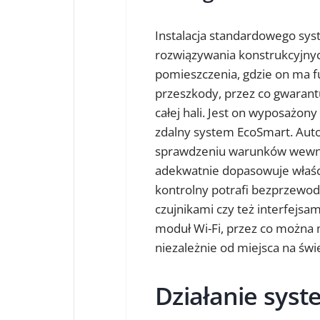
Instalacja standardowego sys
rozwiązywania konstrukcyjny
pomieszczenia, gdzie on ma f
przeszkody, przez co gwaran
całej hali. Jest on wyposażon
zdalny system EcoSmart. Aut
sprawdzeniu warunków wewnęt
adekwatnie dopasowuje właści
kontrolny potrafi bezprzewo
czujnikami czy też interfejs
moduł Wi-Fi, przez co można m
niezależnie od miejsca na świ
Działanie syst