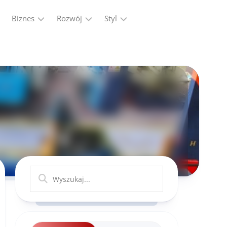
Biznes
Rozwój
Styl
Firma
Finanse
Moda
Marketing,
Kariera
Reklama
Ludzie
Przemysł
Praca