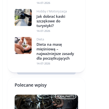
14-07-2026
Hobby
Motoryzacja
/
Jak dobrać kaski
szczękowe do
turystyki?
14-07-2026
Dieta
Dieta na masę
mięśniową –
najważniejsze zasady
dla początkujących
14-07-2026
Polecane wpisy