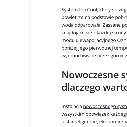
System IntrCool
, który szcze
powietrze na podstawie pobran
woda odparowała. Zassane pow
znajdujące się z każdej stron
modułu ewaporacyjnego OXYV
poniżej jego pierwotnej tempe
wydmuchiwane przez górny we
Nowoczesne sy
dlaczego warto
Instalacja
nowoczesnego syst
wszystkim obowiązek każdego,
jest inteligentne, ekonomicz