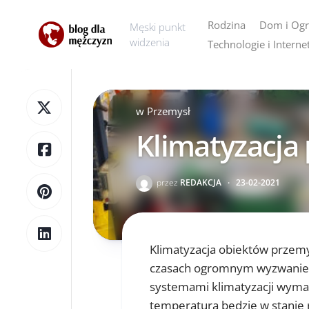
Skip
to
Rodzina
Dom i Og
Męski punkt
content
widzenia
Technologie i Interne
AGD
Dom
w
Przemysł
Ogród
Klimatyzacja
przez
REDAKCJA
·
23-02-2021
Klimatyzacja obiektów przemy
czasach ogromnym wyzwaniem
systemami klimatyzacji wymag
temperatura będzie w stanie 