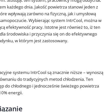
. Stosując ten system, pracownicy mogą oddychać
m każdego dnia. Jakość powietrza stanowi jeden z
tóre wpływają zarówno na fizyczną, jak i umysłową
 samopoczucie. Wybierając system IntrCool, można w
cą efektywność pracy. Istotne jest również to, iż ten
 dla środowiska i przyczynia się on do efektywnego
udynku, w którym jest zastosowany.
atacyjne systemu IntrCool są znacznie niższe – wynoszą
wnaniu do tradycyjnych metod chłodzenia. Ten
ęp do chłodnego i jednocześnie świeżego powietrza
10% energii.
iązanie