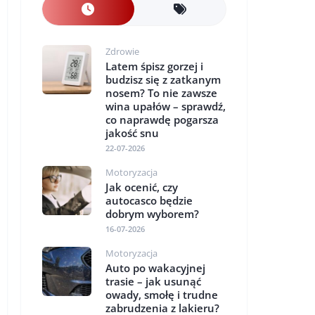
Zdrowie
Latem śpisz gorzej i
budzisz się z zatkanym
nosem? To nie zawsze
wina upałów – sprawdź,
co naprawdę pogarsza
jakość snu
22-07-2026
Motoryzacja
Jak ocenić, czy
autocasco będzie
dobrym wyborem?
16-07-2026
Motoryzacja
Auto po wakacyjnej
trasie – jak usunąć
owady, smołę i trudne
zabrudzenia z lakieru?