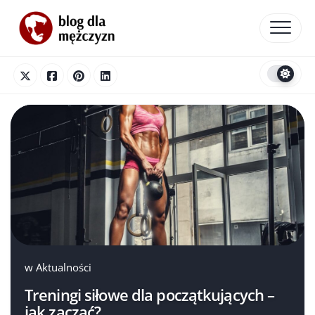
Skip
to
content
w
Aktualności
Treningi siłowe dla początkujących –
jak zacząć?