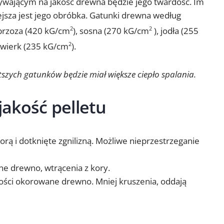
ającym na jakość drewna będzie jego twardość. Im
jsza jest jego obróbka. Gatunki drewna według
 brzoza (420 kG/cm
), sosna (270 kG/cm
), jodła (255
2
2
 świerk (235 kG/cm
).
2
stszych gatunków będzie miał większe ciepło spalania.
 jakość pelletu
orą i dotknięte zgnilizną. Możliwe nieprzestrzeganie
ne drewno, wtrącenia z kory.
akości okorowane drewno. Mniej kruszenia, oddają