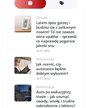
Zdrowie
Latem śpisz gorzej i
budzisz się z zatkanym
nosem? To nie zawsze
wina upałów – sprawdź,
co naprawdę pogarsza
jakość snu
22-07-2026
Motoryzacja
Jak ocenić, czy
autocasco będzie
dobrym wyborem?
16-07-2026
Motoryzacja
Auto po wakacyjnej
trasie – jak usunąć
owady, smołę i trudne
zabrudzenia z lakieru?