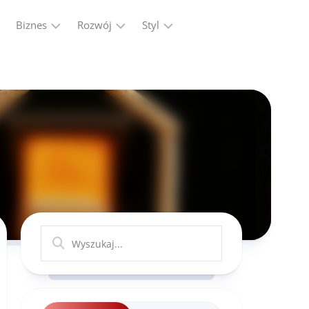
Biznes
Rozwój
Styl
Firma
Finanse
Moda
Marketing,
Kariera
Reklama
Ludzie
Przemysł
Praca