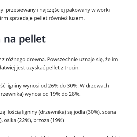
ny, przesiewany i najczęściej pakowany w worki
firm sprzedaje pellet również luzem.
na pellet
z różnego drewna. Powszechnie uznaje się, że im
atwiej jest uzyskać pellet z trocin.
ość ligniny wynosi od 26% do 30%. W drzewach
 (drzewnika) wynosi od 19% do 28%.
 ilością ligniny (drzewnika) są jodła (30%), sosna
), osika (22%), brzoza (19%)