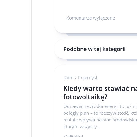
Komentarze wyłączone
Podobne w tej kategorii
Dom
/
Przemysł
Kiedy warto stawiać n
fotowoltaikę?
Odnawialne źródła energii to już n
odległy plan – to rzeczywistość, kt
realnie wpływa na stan środowiska
którym wszyscy...
25-08-2020