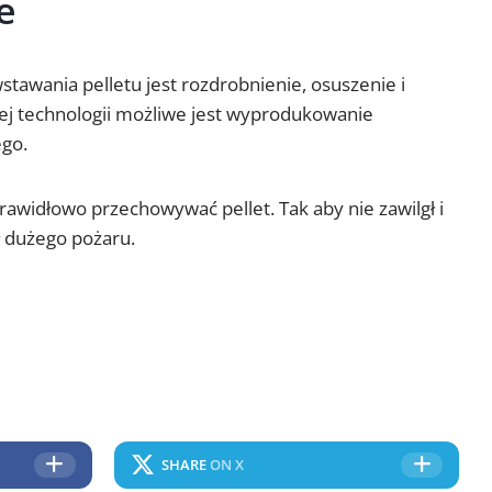
e
awania pelletu jest rozdrobnienie, osuszenie i
iej technologii możliwe jest wyprodukowanie
go.
prawidłowo przechowywać pellet. Tak aby nie zawilgł i
 dużego pożaru.
SHARE
ON X