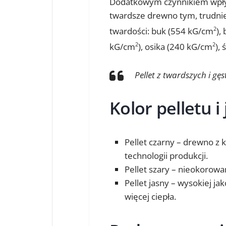
Dodatkowym czynnikiem wpływ
twardsze drewno tym, trudnie
twardości: buk (554 kG/cm
),
2
kG/cm
), osika (240 kG/cm
),
2
2
Pellet z twardszych i gę
Kolor pelletu i
Pellet czarny – drewno z k
technologii produkcji.
Pellet szary – nieokorowa
Pellet jasny – wysokiej j
więcej ciepła.