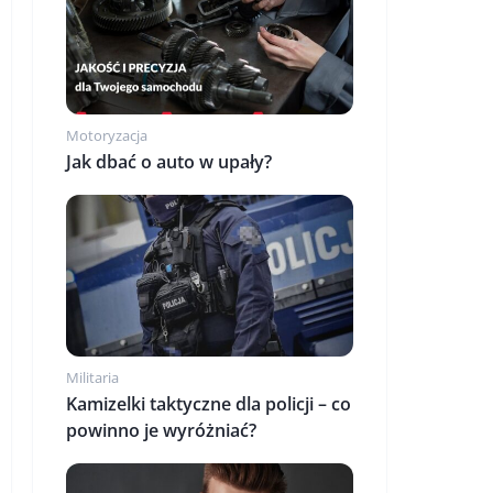
Motoryzacja
Jak dbać o auto w upały?
Militaria
Kamizelki taktyczne dla policji – co
powinno je wyróżniać?