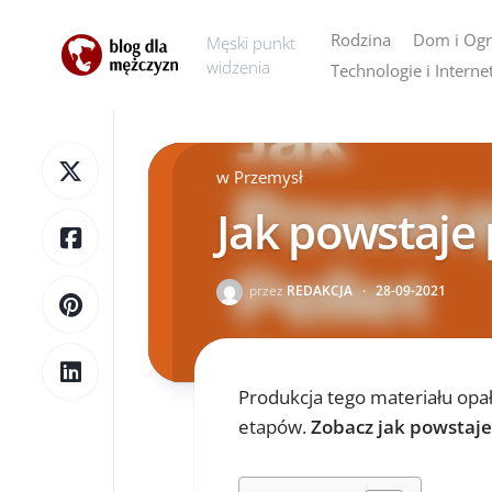
Skip
to
Rodzina
Dom i Og
Męski punkt
content
widzenia
Technologie i Interne
AGD
Dom
w
Przemysł
Ogród
Jak powstaje 
przez
REDAKCJA
·
28-09-2021
Produkcja tego materiału opało
etapów.
Zobacz jak powstaje 