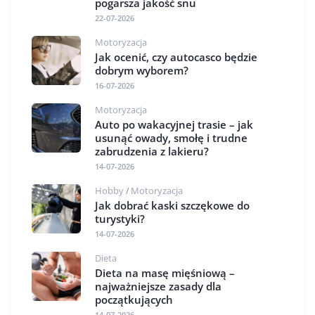
pogarsza jakość snu
22-07-2026
Motoryzacja
Jak ocenić, czy autocasco będzie
dobrym wyborem?
16-07-2026
Motoryzacja
Auto po wakacyjnej trasie – jak
usunąć owady, smołę i trudne
zabrudzenia z lakieru?
14-07-2026
Hobby
Motoryzacja
/
Jak dobrać kaski szczękowe do
turystyki?
14-07-2026
Dieta
Dieta na masę mięśniową –
najważniejsze zasady dla
początkujących
14-07-2026