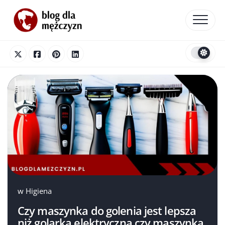
Skip
to
content
w
Higiena
Czy maszynka do golenia jest lepsza
niż golarka elektryczna czy maszynka