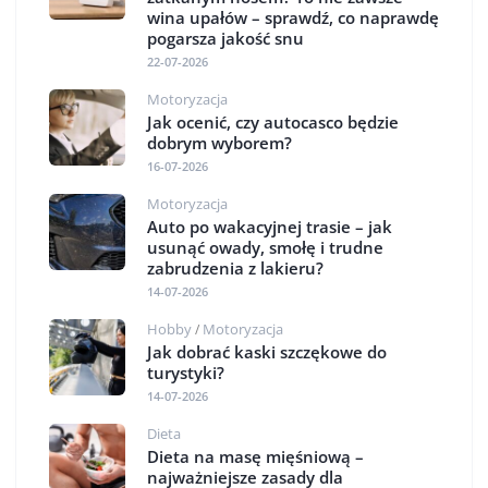
wina upałów – sprawdź, co naprawdę
pogarsza jakość snu
22-07-2026
Motoryzacja
Jak ocenić, czy autocasco będzie
dobrym wyborem?
16-07-2026
Motoryzacja
Auto po wakacyjnej trasie – jak
usunąć owady, smołę i trudne
zabrudzenia z lakieru?
14-07-2026
Hobby
Motoryzacja
/
Jak dobrać kaski szczękowe do
turystyki?
14-07-2026
Dieta
Dieta na masę mięśniową –
najważniejsze zasady dla