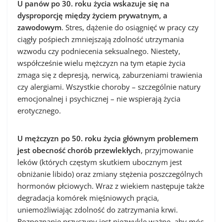
U panów po 30. roku życia wskazuje się na
dysproporcję między życiem prywatnym, a
zawodowym
. Stres, dążenie do osiągnięć w pracy czy
ciągły pośpiech zmniejszają zdolność utrzymania
wzwodu czy podniecenia seksualnego. Niestety,
współcześnie wielu mężczyzn na tym etapie życia
zmaga się z depresją, nerwicą, zaburzeniami trawienia
czy alergiami. Wszystkie choroby – szczególnie natury
emocjonalnej i psychicznej – nie wspierają życia
erotycznego.
U mężczyzn po 50. roku życia głównym problemem
jest obecność chorób przewlekłych
, przyjmowanie
leków (których częstym skutkiem ubocznym jest
obniżanie libido) oraz zmiany stężenia poszczególnych
hormonów płciowych. Wraz z wiekiem następuje także
degradacja komórek mięśniowych prącia,
uniemożliwiając zdolność do zatrzymania krwi.
Rozpoznanie przyczyny jest niezwykle ważne, aby móc