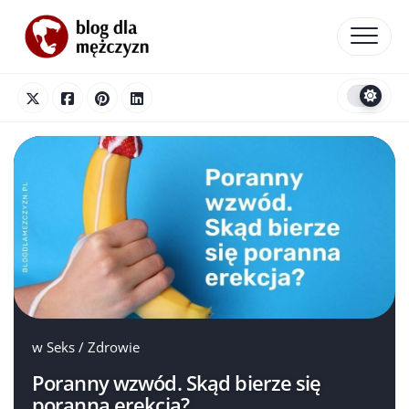
Skip
to
content
w
Seks
/
Zdrowie
Poranny wzwód. Skąd bierze się
poranna erekcja?