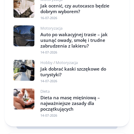
Jak ocenić, czy autocasco będzie
dobrym wyborem?
16-07-2026
Motoryzacja
Auto po wakacyjnej trasie – jak
usunąć owady, smołę i trudne
zabrudzenia z lakieru?
14-07-2026
Hobby
Motoryzacja
/
Jak dobrać kaski szczękowe do
turystyki?
14-07-2026
Dieta
Dieta na masę mięśniową –
najważniejsze zasady dla
początkujących
14-07-2026