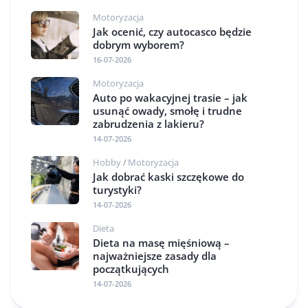
Motoryzacja
Jak ocenić, czy autocasco będzie
dobrym wyborem?
16-07-2026
Motoryzacja
Auto po wakacyjnej trasie – jak
usunąć owady, smołę i trudne
zabrudzenia z lakieru?
14-07-2026
Hobby
Motoryzacja
/
Jak dobrać kaski szczękowe do
turystyki?
14-07-2026
Dieta
Dieta na masę mięśniową –
najważniejsze zasady dla
początkujących
14-07-2026