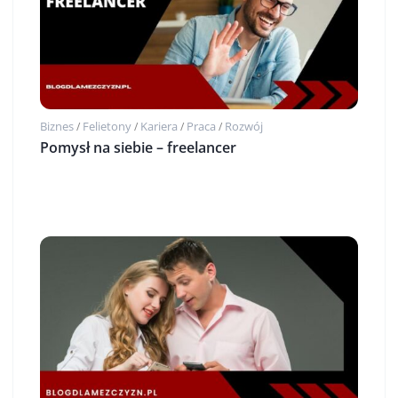
Biznes
Felietony
Kariera
Praca
Rozwój
/
/
/
/
Pomysł na siebie – freelancer