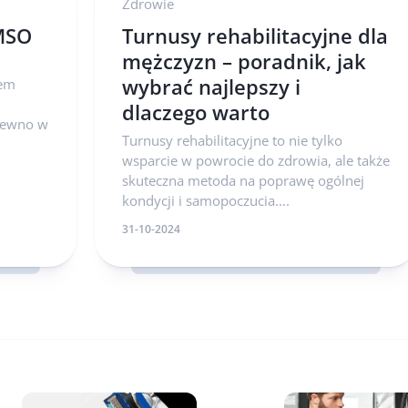
Zdrowie
MSO
Turnusy rehabilitacyjne dla
mężczyzn – poradnik, jak
wybrać najlepszy i
tem
dlaczego warto
drewno w
Turnusy rehabilitacyjne to nie tylko
wsparcie w powrocie do zdrowia, ale także
skuteczna metoda na poprawę ogólnej
kondycji i samopoczucia....
31-10-2024