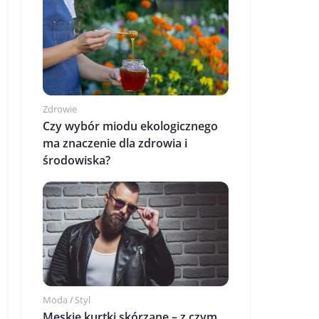
Zdrowie
Czy wybór miodu ekologicznego
ma znaczenie dla zdrowia i
środowiska?
Moda
Styl
/
Męskie kurtki skórzane – z czym