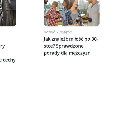
Rozwój
Związki
/
Jak znaleźć miłość po 30-
bry
stce? Sprawdzone
porady dla mężczyzn
e cechy