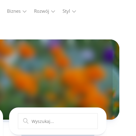
Biznes
Rozwój
Styl
Firma
Finanse
Moda
Marketing,
Kariera
Reklama
Ludzie
Przemysł
Praca