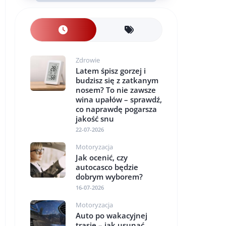
Zdrowie
Latem śpisz gorzej i
budzisz się z zatkanym
nosem? To nie zawsze
wina upałów – sprawdź,
co naprawdę pogarsza
jakość snu
22-07-2026
Motoryzacja
Jak ocenić, czy
autocasco będzie
dobrym wyborem?
16-07-2026
Motoryzacja
Auto po wakacyjnej
trasie – jak usunąć