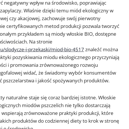
zyć negatywny wpływ na środowisko, poprawiając
h zapylaczy. Właśnie dzięki temu miód ekologiczny w
owej czy akacjowej, zachowuje swój pierwotny
anie certyfikowanych metod produkcji pozwala tworzyć
onałym przykładem są miody włoskie BIO, dostępne
ściwościach. Na stronie
u/slodycze-i-przekaski/miod-bio-4517
znaleźć można
raktyki pozyskiwania miodu ekologicznego przyczyniają
ości i promowania zrównoważonego rozwoju
ługofalowej widać, że świadomy wybór konsumentów
ć pszczelarstwa i jakość spożywanych produktów.
 naturalne staje się coraz bardziej istotne. Włoskie
ogicznych miodów pszczelich nie tylko dostarczają
e wspierają zrównoważone praktyki produkcji, które
akich produktów do codziennej diety to krok w stronę
i o środowisko.