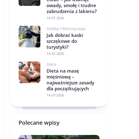
owady, smołę i trudne
zabrudzenia z lakieru?
14-07-2026
Hobby
Motoryzacja
/
Jak dobrać kaski
szczękowe do
turystyki?
14-07-2026
Dieta
Dieta na masę
mięśniową –
najważniejsze zasady
dla początkujących
14-07-2026
Polecane wpisy