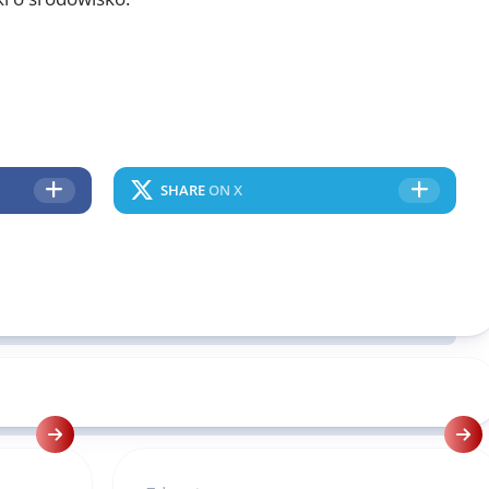
SHARE
ON X