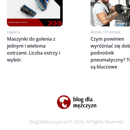
Higiena
Biznes
Przemysł
/
Maszynki do golenia z
Czym powinien
jednym i wieloma
wyróżniać się do
ostrzami. Liczba ostrzy i
podnośnik
wybór.
pneumatyczny? T
są kluczowe
BlogDlaMezczyzn.pl © 2026. All Rights Reserved.