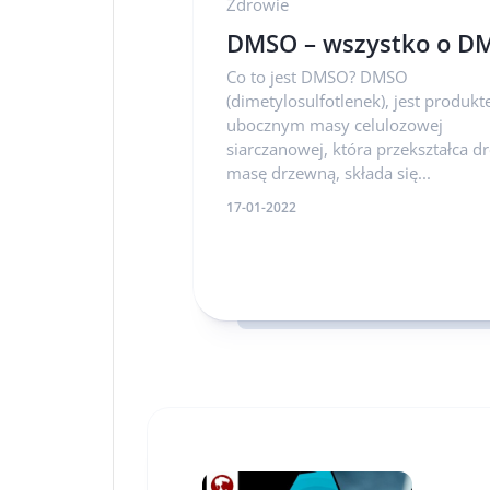
Zdrowie
DMSO – wszystko o D
Co to jest DMSO? DMSO
(dimetylosulfotlenek), jest produk
ubocznym masy celulozowej
siarczanowej, która przekształca 
masę drzewną, składa się...
17-01-2022