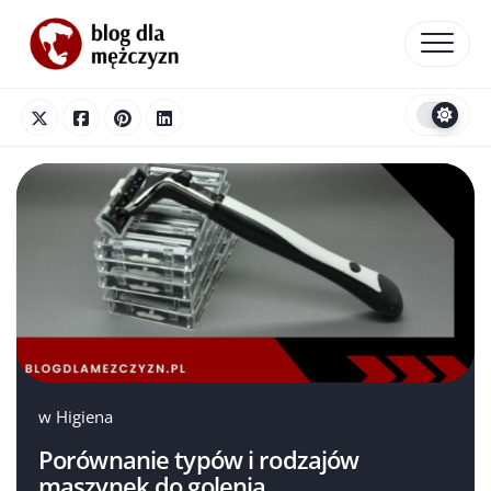
Skip
to
content
w
Higiena
Porównanie typów i rodzajów
maszynek do golenia.