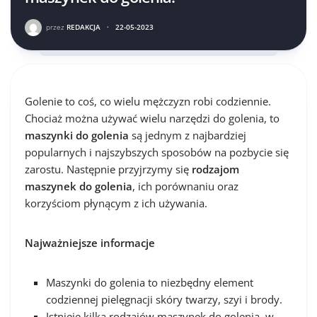
przez
REDAKCJA
·
22-05-2023
Golenie to coś, co wielu mężczyzn robi codziennie.
Chociaż można używać wielu narzędzi do golenia, to
maszynki do golenia
są jednym z najbardziej
popularnych i najszybszych sposobów na pozbycie się
zarostu. Następnie przyjrzymy się
rodzajom
maszynek do golenia
, ich porównaniu oraz
korzyściom płynącym z ich używania.
Najważniejsze informacje
Maszynki do golenia to niezbędny element
codziennej pielęgnacji skóry twarzy, szyi i brody.
Istnieje kilka rodzajów maszynek do golenia, w