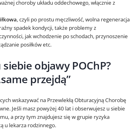
żnej choroby układu oddechowego, włącznie z
siłkowa
, czyli po prostu męczliwość, wolna regeneracja
raźny spadek kondycji, także problemy z
zynności, jak wchodzenie po schodach, przynoszenie
ądzanie posiłków etc.
 siebie objawy POChP?
 „same przejdą”
ych wskazywać na Przewlekłą Obturacyjną Chorobę
wne. Jeśli masz powyżej 40 lat i obserwujesz u siebie
mu, a przy tym znajdujesz się w grupie ryzyka
tą u lekarza rodzinnego.