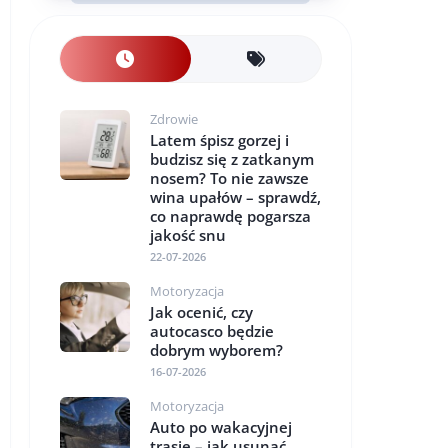
Zdrowie
Latem śpisz gorzej i
budzisz się z zatkanym
nosem? To nie zawsze
wina upałów – sprawdź,
co naprawdę pogarsza
jakość snu
22-07-2026
Motoryzacja
Jak ocenić, czy
autocasco będzie
dobrym wyborem?
16-07-2026
Motoryzacja
Auto po wakacyjnej
trasie – jak usunąć