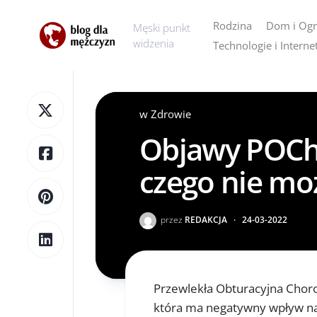
Skip
to
Rodzina
Dom i Og
Męski punkt
content
widzenia
Technologie i Interne
AGD
Dom
w
Zdrowie
Ogród
Objawy POChP,
czego nie mo
przez
REDAKCJA
·
24-03-2022
Przewlekła Obturacyjna Chor
która ma negatywny wpływ na