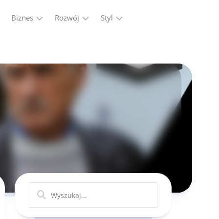
Biznes
Rozwój
Styl
Firma
Finanse
Moda
Marketing,
Kariera
Reklama
Ludzie
Przemysł
Praca