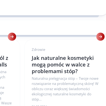
Zdrowie
ól z
Jak naturalne kosmetyki
lls
mogą pomóc w walce z
problemami stóp?
ożna
nych
Naturalna pielęgnacja stóp – Twoje nowe
rozwiązanie na problematyczną skórę! W
 na
obliczu coraz większej świadomości
uje
ekologicznej naturalne kosmetyki do
ą
stóp...
y Wasze