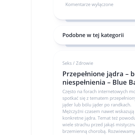
Komentarze wyłączone
Podobne w tej kategorii
Seks
/
Zdrowie
Przepełnione jądra – b
niespełnienia – Blue Ba
Często na forach internetowych m
spotkać się z tematem przepełnio
jąder lub bólu jąder po randkach.
Mężczyźni czasem nawet wskazują
konkretne jądra. Temat też powod
wiele strachu przed jakąś mistyczn
brzemienną chorobą. Rozwiewam