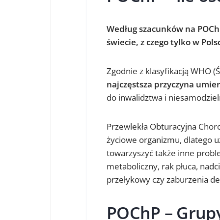
Według szacunków na POChP 
świecie, z czego tylko w Pol
Zgodnie z klasyfikacją WHO (
najczęstsza przyczyna umier
do inwalidztwa i niesamodziel
Przewlekła Obturacyjna Choro
życiowe organizmu, dlatego uz
towarzyszyć także inne probl
metaboliczny, rak płuca, nadc
przełykowy czy zaburzenia de
POChP
–
Grupy