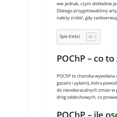
wie jednak, czym dokładnie jes
Dlatego przygotowaliśmy arty
należy zrobić, gdy zaobserwuje
Spis treści
POChP – co to
POChP to choroba wywołana s
gazami i pyłami), która pow
do nieodwracalnych zmian w 
dróg oddechowych, co prowad
POChP – ile os