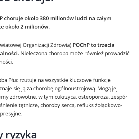
choruje około 380 milionów ludzi na całym
sce około 2 milionów.
Światowej Organizacji Zdrowia)
POChP to trzecia
alności.
Nieleczona choroba może również prowadzić
ności.
ba Płuc rzutuje na wszystkie kluczowe funkcje
naje się ją za chorobę ogólnoustrojową. Mogą jej
emy zdrowotne, w tym cukrzyca, osteoporoza, zespół
iśnienie tętnicze, choroby serca, refluks żołądkowo-
presyjne.
 ryzyka