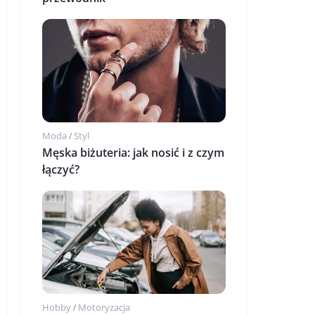
Moda
Styl
/
Męska biżuteria: jak nosić i z czym
łączyć?
Hobby
Motoryzacja
/