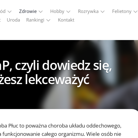
ród
Zdrowie
Hobby
Rozrywka
Felietony
t
Uroda
Rankingi
Kontakt
Dieta
Historia
Alkohole
Kobiecy
punkt
VPN
Forma
Militaria
Gadżety
widzenia
Ranking
2026
Seks
Motoryzacja
Podróże
 czyli dowiedz się,
Programy
Podróże
partnerskie
żesz lekceważyć
–
ranking
programów
afiliacyjnych
oba Płuc to poważna choroba układu oddechowego,
 funkcjonowanie całego organizmu. Wiele osób nie