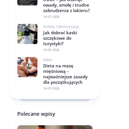
owady, smołę i trudne
zabrudzenia z lakieru?
14-07-2026
Hobby
Motoryzacja
/
Jak dobrać kaski
szczękowe do
turystyki?
14-07-2026
Dieta
Dieta na masę
mięśniową –
najważniejsze zasady
dla początkujących
14-07-2026
Polecane wpisy