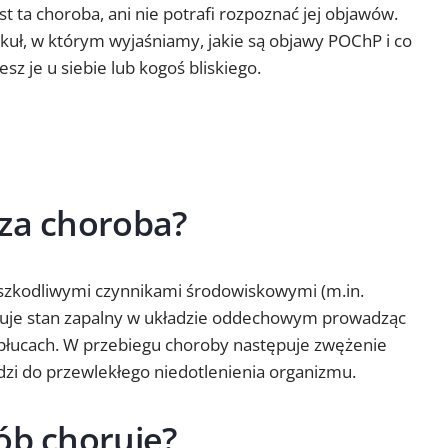
t ta choroba, ani nie potrafi rozpoznać jej objawów.
kuł, w którym wyjaśniamy, jakie są objawy POChP i co
sz je u siebie lub kogoś bliskiego.
 za choroba?
zkodliwymi czynnikami środowiskowymi (m.in.
oduje stan zapalny w układzie oddechowym prowadząc
płucach. W przebiegu choroby następuje zwężenie
zi do przewlekłego niedotlenienia organizmu.
ób choruje?