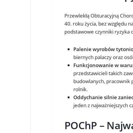
Przewlekłą Obturacyjną Choro
40. roku życia, bez względu n
podstawowe czynniki ryzyka c
Palenie wyrobów tytoni
biernych palaczy oraz osób
Funkcjonowanie w waru
przedstawicieli takich za
budowlanych, pracownik p
rolnik.
Oddychanie silnie zani
jeden z najważniejszych 
POChP
–
Najwa