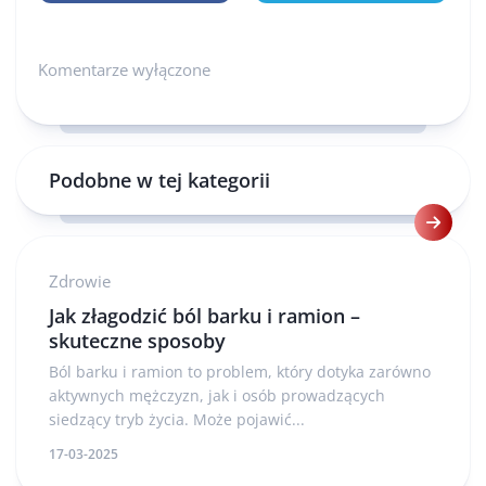
Komentarze wyłączone
Podobne w tej kategorii
Zdrowie
Jak złagodzić ból barku i ramion –
skuteczne sposoby
Ból barku i ramion to problem, który dotyka zarówno
aktywnych mężczyzn, jak i osób prowadzących
siedzący tryb życia. Może pojawić...
17-03-2025