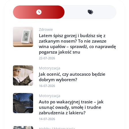
Zdrowie
Latem śpisz gorzej i budzisz się z
zatkanym nosem? To nie zawsze
wina upałów – sprawdź, co naprawdę
pogarsza jakość snu
22-07-2026
Motoryzacja
Jak ocenić, czy autocasco będzie
dobrym wyborem?
16-07-2026
Motoryzacja
Auto po wakacyjnej trasie – jak
usunąć owady, smołę i trudne
zabrudzenia z lakieru?
14-07-2026
Hobby
Motoryzacja
/