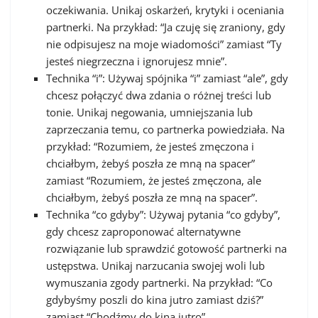
oczekiwania. Unikaj oskarżeń, krytyki i oceniania
partnerki. Na przykład: “Ja czuję się zraniony, gdy
nie odpisujesz na moje wiadomości” zamiast “Ty
jesteś niegrzeczna i ignorujesz mnie”.
Technika “i”: Używaj spójnika “i” zamiast “ale”, gdy
chcesz połączyć dwa zdania o różnej treści lub
tonie. Unikaj negowania, umniejszania lub
zaprzeczania temu, co partnerka powiedziała. Na
przykład: “Rozumiem, że jesteś zmęczona i
chciałbym, żebyś poszła ze mną na spacer”
zamiast “Rozumiem, że jesteś zmęczona, ale
chciałbym, żebyś poszła ze mną na spacer”.
Technika “co gdyby”: Używaj pytania “co gdyby”,
gdy chcesz zaproponować alternatywne
rozwiązanie lub sprawdzić gotowość partnerki na
ustępstwa. Unikaj narzucania swojej woli lub
wymuszania zgody partnerki. Na przykład: “Co
gdybyśmy poszli do kina jutro zamiast dziś?”
zamiast “Chodźmy do kina jutro”.