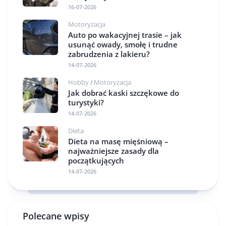
16-07-2026
Motoryzacja
Auto po wakacyjnej trasie – jak
usunąć owady, smołę i trudne
zabrudzenia z lakieru?
14-07-2026
Hobby
Motoryzacja
/
Jak dobrać kaski szczękowe do
turystyki?
14-07-2026
Dieta
Dieta na masę mięśniową –
najważniejsze zasady dla
początkujących
14-07-2026
Polecane wpisy