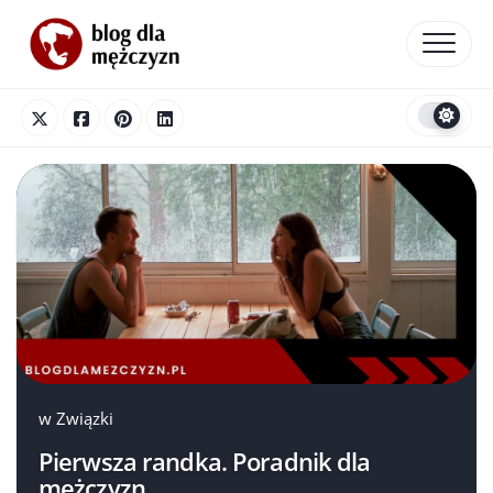
Skip
to
content
w
Związki
Pierwsza randka. Poradnik dla
mężczyzn.