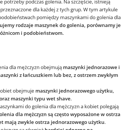
e potrzeby podczas golenia. Na szczęście, istnieją
 przeznaczone dla każdej z tych grup. W tym artykule
podobieństwach pomiędzy maszynkami do golenia dla
zujemy rodzaje maszynek do golenia, porównamy je
 różnicom i podobieństwom.
enia dla mężczyzn obejmują
maszynki jednorazowe i
aszynki z łańcuszkiem lub bez, z ostrzem zwykłym
kobiet obejmuje
maszynki jednorazowego użytku,
oraz maszynki typu wet shave
.
szynkami do golenia dla mężczyzn a kobiet polegają
olenia dla mężczyzn są często wyposażone w ostrza
et mają zwykle ostrza jednorazowego użytku
.
mężczyzn są również
bardziej odporne na