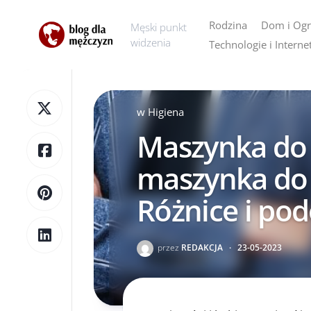
Skip
to
Rodzina
Dom i Og
Męski punkt
content
widzenia
Technologie i Interne
AGD
Dom
w
Higiena
Ogród
Maszynka do 
maszynka do g
Różnice i po
przez
REDAKCJA
·
23-05-2023