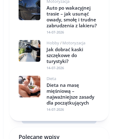
Motoryzacja
Auto po wakacyjnej
trasie – jak usunąć
owady, smołę i trudne
zabrudzenia z lakieru?
14-07-2026
Hobby
Motoryzacja
/
Jak dobrać kaski
szczękowe do
turystyki?
14-07-2026
Dieta
Dieta na masę
mięśniową –
najważniejsze zasady
dla początkujących
14-07-2026
Polecane wpisy