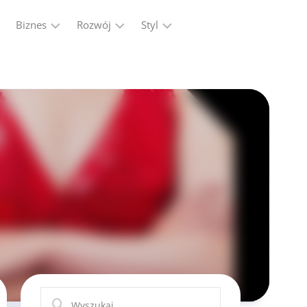
Biznes
Rozwój
Styl
Firma
Finanse
Moda
Marketing,
Kariera
Reklama
Ludzie
Przemysł
Praca