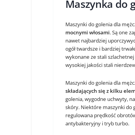
Maszynka do g
Maszynki do golenia dla męż
mocnymi włosami
. Są one z
nawet najbardziej uporczywyc
ogół twardsze i bardziej trwał
wykonane ze stali szlachetnej
wysokiej jakości stali nierdze
Maszynki do golenia dla mężc
składających się z kilku el
golenia, wygodne uchwyty, nawi
skóry. Niektóre maszynki do g
regulowana prędkość obrotów,
antybakteryjny i tryb turbo.