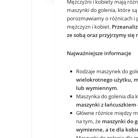
Mężczyźni i kobiety mają różn
maszynki do golenia, które są
porozmawiamy o różnicach i 
mężczyzn i kobiet.
Przeanali
ze sobą oraz przyjrzymy się
Najważniejsze informacje
Rodzaje maszynek do gol
wielokrotnego użytku, m
lub wymiennym
.
Maszynka do golenia dla 
maszynki z łańcuszkiem 
Główne różnice między ma
na tym, że
maszynki do g
wymienne, a te dla kobi
Maszynki do golenia dla 