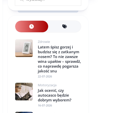
Zdrowie
Latem śpisz gorzej i
budzisz się z zatkanym
nosem? To nie zawsze
wina upałów – sprawdź,
co naprawdę pogarsza
jakość snu
22-07-2026
Motoryzacja
Jak ocenić, czy
autocasco będzie
dobrym wyborem?
16-07-2026