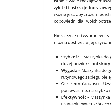
Istnieje wiele rodzajów masz
żyletki i ostrza jednorazow
ważne jest, aby zrozumieć ich
odpowiedni dla Twoich potrze
Niezależnie od wybranego typu
można dostrzec w jej używan
Szybkość
– Maszynka do g
dużej powierzchni skóry
Wygoda
– Maszynka do go
rutynowego zabiegu pielę
Oszczędność czasu
– Używ
ponieważ można szybko i 
Efektywność
– Maszynka d
usuwaniu nawet krótkich 