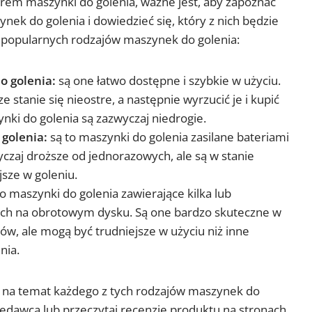
orem maszynki do golenia, ważne jest, aby zapoznać
nek do golenia i dowiedzieć się, który z nich będzie
ka popularnych rodzajów maszynek do golenia:
o golenia:
są one łatwo dostępne i szybkie w użyciu.
e stanie się nieostre, a następnie wyrzucić je i kupić
ki do golenia są zazwyczaj niedrogie.
 golenia:
są to maszynki do golenia zasilane bateriami
yczaj droższe od jednorazowych, ale są w stanie
jsze w goleniu.
o maszynki do golenia zawierające kilka lub
nych na obrotowym dysku. Są one bardzo skuteczne w
sów, ale mogą być trudniejsze w użyciu niż inne
nia.
i na temat każdego z tych rodzajów maszynek do
rzedawcą lub przeczytaj recenzje produktu na stronach