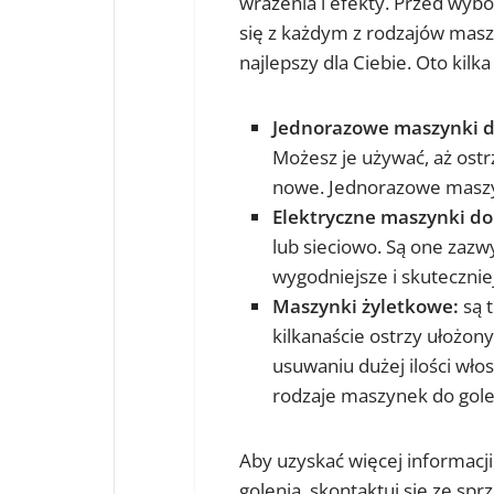
wrażenia i efekty. Przed wyb
się z każdym z rodzajów maszy
najlepszy dla Ciebie. Oto kil
Jednorazowe maszynki d
Możesz je używać, aż ostrz
nowe. Jednorazowe maszyn
Elektryczne maszynki do
lub sieciowo. Są one zazw
wygodniejsze i skutecznie
Maszynki żyletkowe:
są t
kilkanaście ostrzy ułożo
usuwaniu dużej ilości wło
rodzaje maszynek do gole
Aby uzyskać więcej informacj
golenia, skontaktuj się ze sp