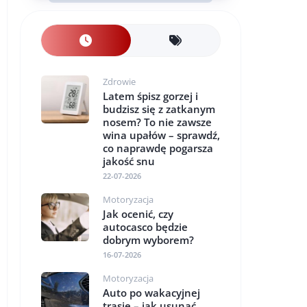
Zdrowie
Latem śpisz gorzej i
budzisz się z zatkanym
nosem? To nie zawsze
wina upałów – sprawdź,
co naprawdę pogarsza
jakość snu
22-07-2026
Motoryzacja
Jak ocenić, czy
autocasco będzie
dobrym wyborem?
16-07-2026
Motoryzacja
Auto po wakacyjnej
trasie – jak usunąć