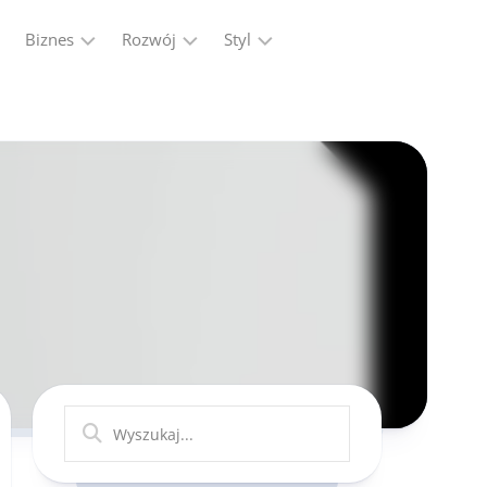
Biznes
Rozwój
Styl
Firma
Finanse
Moda
Marketing,
Kariera
Reklama
Ludzie
Przemysł
Praca