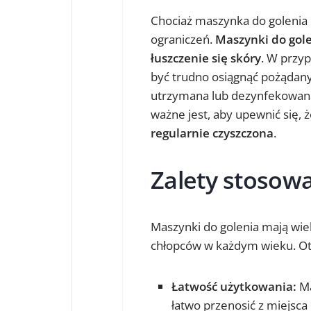
Chociaż maszynka do golenia m
ograniczeń.
Maszynki do gol
łuszczenie się skóry
. W przy
być trudno osiągnąć pożądany 
utrzymana lub dezynfekowa
ważne jest, aby upewnić się, 
regularnie czyszczona
.
Zalety stosow
Maszynki do golenia mają wiel
chłopców w każdym wieku. Oto 
Łatwość użytkowania:
Ma
łatwo przenosić z miejsc