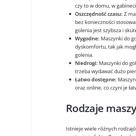
czy to w domu, w gabinec
Oszczędność czasu:
Z ma
bez konieczności stosowa
golenia jest szybsza i sku
Wygodne:
Maszynki do go
dyskomfortu, tak jak mogł
golenia.
Niedrogi:
Maszynki do gol
trzeba wydawać dużo pien
Łatwo dostępne:
Maszynk
oraz online, co czyni je ł
Rodzaje maszy
Istnieje wiele różnych rodza