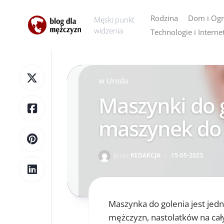
Skip
to
Rodzina
Dom i Og
Męski punkt
content
widzenia
Technologie i Interne
AGD
Dom
w
Uroda
Ogród
Maszynki do g
maszynek do 
przez
REDAKCJA
·
15-05-2023
Maszynka do golenia jest jed
mężczyzn, nastolatków na cały