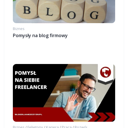
Biznes
Pomysły na blog firmowy
Biznes
Felietony
Kariera
Praca
Rozwój
/
/
/
/