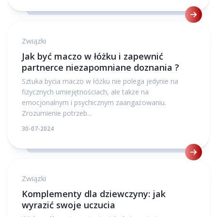
Związki
Jak być maczo w łóżku i zapewnić
partnerce niezapomniane doznania ?
Sztuka bycia maczo w łóżku nie polega jedynie na
fizycznych umiejętnościach, ale także na
emocjonalnym i psychicznym zaangażowaniu.
Zrozumienie potrzeb...
30-07-2024
Związki
Komplementy dla dziewczyny: jak
wyrazić swoje uczucia