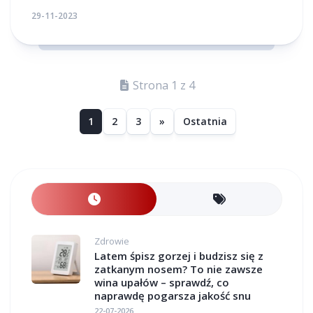
29-11-2023
Strona 1 z 4
1
2
3
»
Ostatnia
Zdrowie
Latem śpisz gorzej i budzisz się z
zatkanym nosem? To nie zawsze
wina upałów – sprawdź, co
naprawdę pogarsza jakość snu
22-07-2026