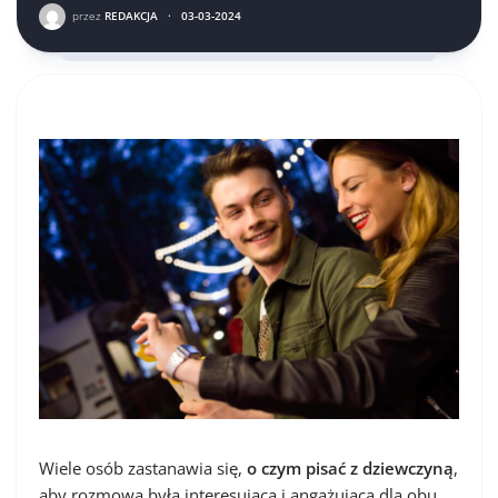
przez
REDAKCJA
·
03-03-2024
Wiele osób zastanawia się,
o czym pisać z dziewczyną
,
aby rozmowa była interesująca i angażująca dla obu