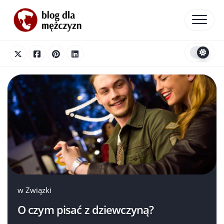
Skip
to
content
w
Związki
O czym pisać z dziewczyną?