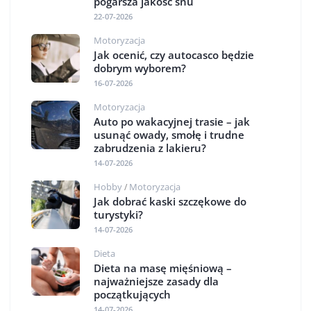
pogarsza jakość snu
22-07-2026
Motoryzacja
Jak ocenić, czy autocasco będzie
dobrym wyborem?
16-07-2026
Motoryzacja
Auto po wakacyjnej trasie – jak
usunąć owady, smołę i trudne
zabrudzenia z lakieru?
14-07-2026
Hobby
Motoryzacja
/
Jak dobrać kaski szczękowe do
turystyki?
14-07-2026
Dieta
Dieta na masę mięśniową –
najważniejsze zasady dla
początkujących
14-07-2026