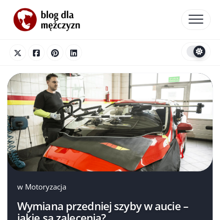
Skip
to
content
w
Motoryzacja
Wymiana przedniej szyby w aucie –
jakie są zalecenia?