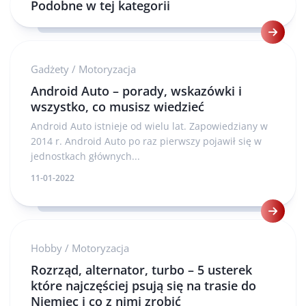
Podobne w tej kategorii
Gadżety
/
Motoryzacja
Android Auto – porady, wskazówki i
wszystko, co musisz wiedzieć
Android Auto istnieje od wielu lat. Zapowiedziany w
2014 r. Android Auto po raz pierwszy pojawił się w
jednostkach głównych...
11-01-2022
Hobby
/
Motoryzacja
Rozrząd, alternator, turbo – 5 usterek
które najczęściej psują się na trasie do
Niemiec i co z nimi zrobić