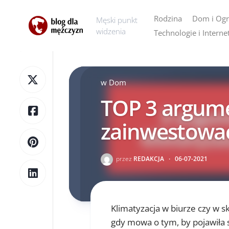
Skip
to
Rodzina
Dom i Og
Męski punkt
content
widzenia
Technologie i Interne
AGD
Dom
w
Dom
Ogród
TOP 3 argume
zainwestować
przez
REDAKCJA
·
06-07-2021
Klimatyzacja w biurze czy w s
gdy mowa o tym, by pojawiła