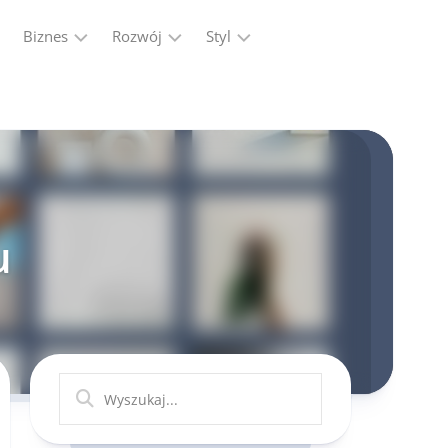
Biznes
Rozwój
Styl
Firma
Finanse
Moda
Marketing,
Kariera
Reklama
Ludzie
Przemysł
Praca
u