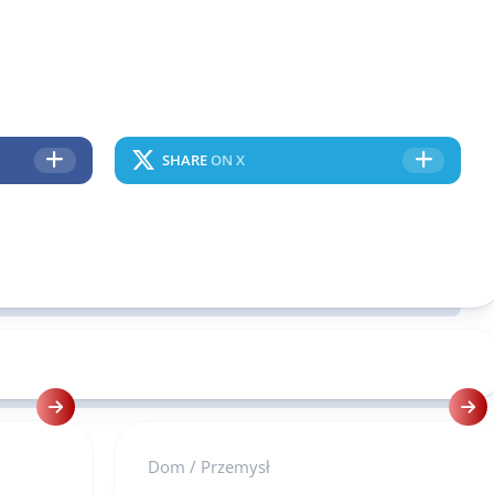
SHARE
ON X
Dom
/
Przemysł