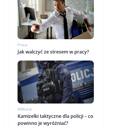
Praca
Jak walczyć ze stresem w pracy?
Militaria
Kamizelki taktyczne dla policji – co
powinno je wyróżniać?