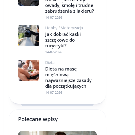
owady, smołę i trudne
zabrudzenia z lakieru?
14-07-2026
Hobby
Motoryzacja
/
Jak dobrać kaski
szczękowe do
turystyki?
14-07-2026
Dieta
Dieta na masę
mięśniową –
najważniejsze zasady
dla początkujących
14-07-2026
Polecane wpisy