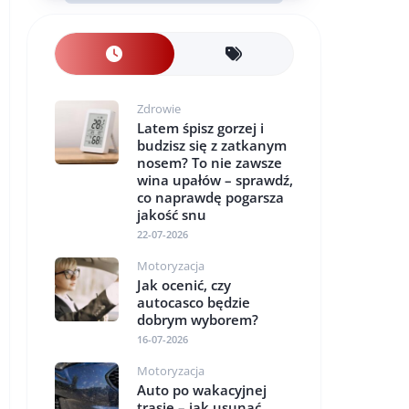
Zdrowie
Latem śpisz gorzej i
budzisz się z zatkanym
nosem? To nie zawsze
wina upałów – sprawdź,
co naprawdę pogarsza
jakość snu
22-07-2026
Motoryzacja
Jak ocenić, czy
autocasco będzie
dobrym wyborem?
16-07-2026
Motoryzacja
Auto po wakacyjnej
trasie – jak usunąć