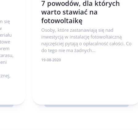
7 powodów, dla których
warto stawiać na
fotowoltaikę
m się
w
Osoby, które zastanawiają się nad
eriału
inwestycją w instalację fotowoltaiczną
itowe
najczęściej pytają o opłacalność całości. Co
orem
do tego nie ma żadnych...
tarasu,
19-08-2020
zeni
cznej,