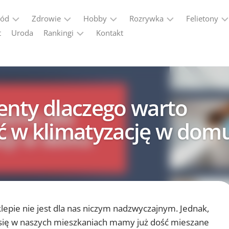
ród
Zdrowie
Hobby
Rozrywka
Felietony
t
Uroda
Rankingi
Kontakt
Dieta
Historia
Alkohole
Kobiecy
punkt
VPN
Forma
Militaria
Gadżety
widzenia
Ranking
2026
Seks
Motoryzacja
Podróże
nty dlaczego warto
Programy
Podróże
partnerskie
 w klimatyzację w dom
–
ranking
programów
afiliacyjnych
klepie nie jest dla nas niczym nadzwyczajnym. Jednak,
 się w naszych mieszkaniach mamy już dość mieszane