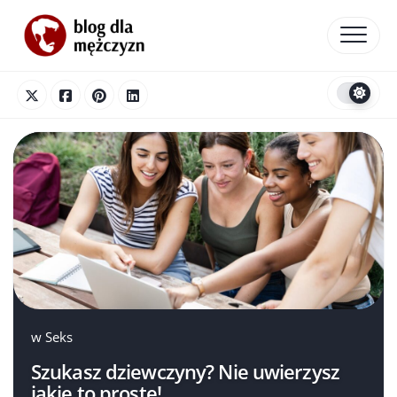
Skip
to
content
w
Seks
Szukasz dziewczyny? Nie uwierzysz
jakie to proste!