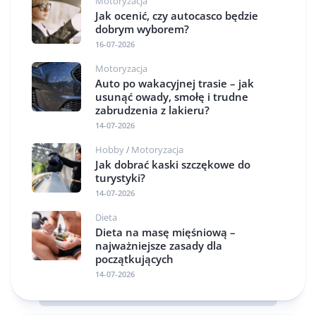
Motoryzacja
Jak ocenić, czy autocasco będzie
dobrym wyborem?
16-07-2026
Motoryzacja
Auto po wakacyjnej trasie – jak
usunąć owady, smołę i trudne
zabrudzenia z lakieru?
14-07-2026
Hobby
Motoryzacja
/
Jak dobrać kaski szczękowe do
turystyki?
14-07-2026
Dieta
Dieta na masę mięśniową –
najważniejsze zasady dla
początkujących
14-07-2026