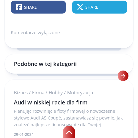
SHARE
SHARE
Komentarze wyłączone
Podobne w tej kategorii
Biznes
/
Firma
/
Hobby
/
Motoryzacja
Audi w niskiej racie dla firm
Planując rozwinięcie floty firmowej o nowoczesne i
stylowe Audi A5 Coupé, zastanawiasz się pewnie, jak
znaleźć najlepsze finansowanie dla Twojej...
29-01-2024