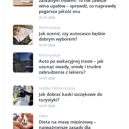
zatkanym nosem? To nie zawsze
wina upałów – sprawdź, co naprawdę
pogarsza jakość snu
22-07-2026
Motoryzacja
Jak ocenić, czy autocasco będzie
dobrym wyborem?
16-07-2026
Motoryzacja
Auto po wakacyjnej trasie – jak
usunąć owady, smołę i trudne
zabrudzenia z lakieru?
14-07-2026
Hobby
Motoryzacja
/
Jak dobrać kaski szczękowe do
turystyki?
14-07-2026
Dieta
Dieta na masę mięśniową –
najważniejsze zasady dla