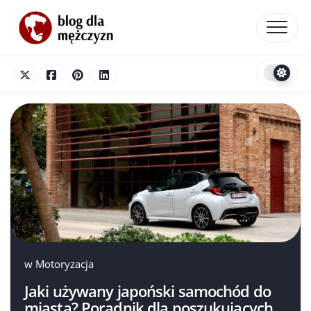
Skip
to
content
w
Motoryzacja
Jaki używany japoński samochód do
miasta? Poradnik dla poszukujących