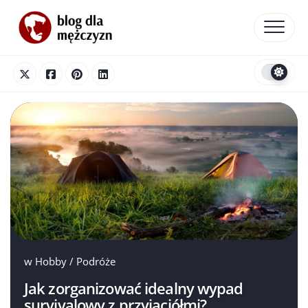
Skip
to
content
w
Hobby
/
Podróże
Jak zorganizować idealny wypad
survivalowy z przyjaciółmi?