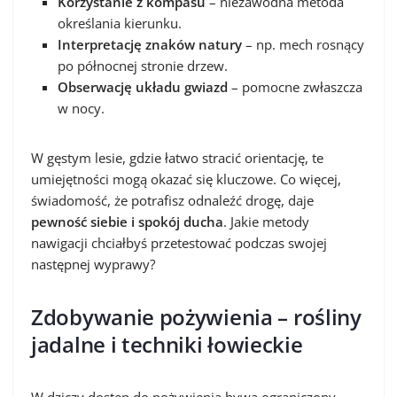
Korzystanie z kompasu
– niezawodna metoda
określania kierunku.
Interpretację znaków natury
– np. mech rosnący
po północnej stronie drzew.
Obserwację układu gwiazd
– pomocne zwłaszcza
w nocy.
W gęstym lesie, gdzie łatwo stracić orientację, te
umiejętności mogą okazać się kluczowe. Co więcej,
świadomość, że potrafisz odnaleźć drogę, daje
pewność siebie i spokój ducha
. Jakie metody
nawigacji chciałbyś przetestować podczas swojej
następnej wyprawy?
Zdobywanie pożywienia – rośliny
jadalne i techniki łowieckie
W dziczy dostęp do pożywienia bywa ograniczony,