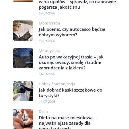
wina upałów – sprawdź, co naprawdę
pogarsza jakość snu
22-07-2026
Motoryzacja
Jak ocenić, czy autocasco będzie
dobrym wyborem?
16-07-2026
Motoryzacja
Auto po wakacyjnej trasie – jak
usunąć owady, smołę i trudne
zabrudzenia z lakieru?
14-07-2026
Hobby
Motoryzacja
/
Jak dobrać kaski szczękowe do
turystyki?
14-07-2026
Dieta
Dieta na masę mięśniową –
najważniejsze zasady dla
początkujących