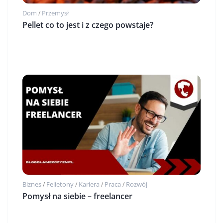
Dom
Przemysł
/
Pellet co to jest i z czego powstaje?
Biznes
Felietony
Kariera
Praca
Rozwój
/
/
/
/
Pomysł na siebie – freelancer