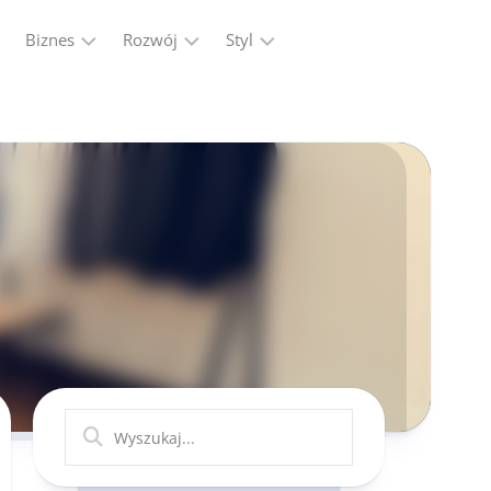
Biznes
Rozwój
Styl
Firma
Finanse
Moda
Marketing,
Kariera
Reklama
Ludzie
Przemysł
Praca