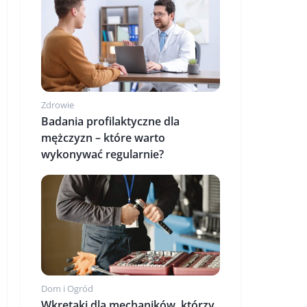
Zdrowie
Badania profilaktyczne dla
mężczyzn – które warto
wykonywać regularnie?
Dom i Ogród
Wkrętaki dla mechaników, którzy