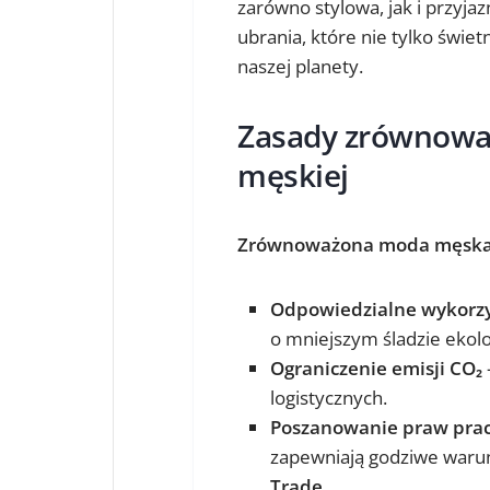
zarówno stylowa, jak i przyj
ubrania, które nie tylko świet
naszej planety.
Zasady zrównowa
męskiej
Zrównoważona moda męsk
Odpowiedzialne wykorz
o mniejszym śladzie ekol
Ograniczenie emisji CO₂
logistycznych.
Poszanowanie praw pra
zapewniają godziwe warunk
Trade
.