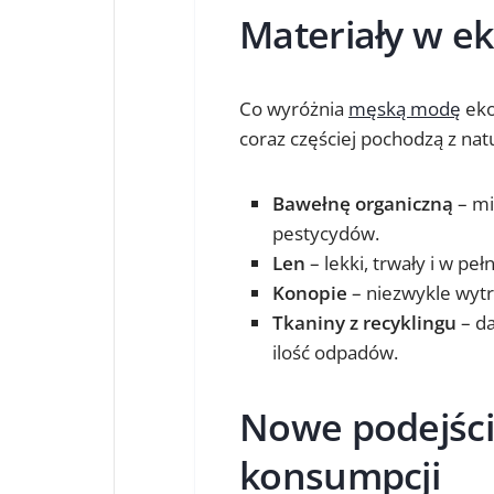
Materiały w ek
Co wyróżnia
męską modę
eko
coraz częściej pochodzą z nat
Bawełnę organiczną
– mi
pestycydów.
Len
– lekki, trwały i w pe
Konopie
– niezwykle wytr
Tkaniny z recyklingu
– da
ilość odpadów.
Nowe podejście
konsumpcji