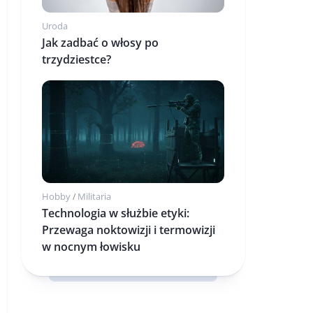
Uroda
Jak zadbać o włosy po
trzydziestce?
Hobby
Militaria
/
Technologia w służbie etyki:
Przewaga noktowizji i termowizji
w nocnym łowisku