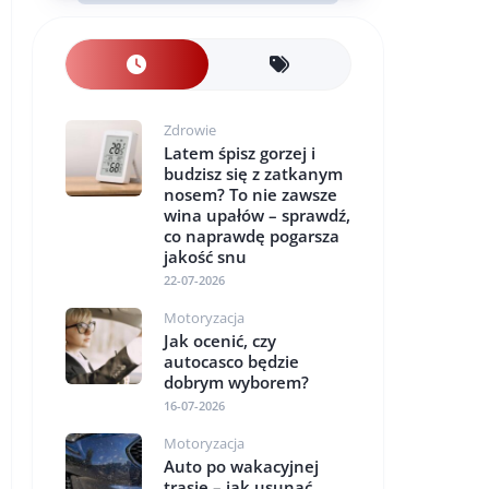
Zdrowie
Latem śpisz gorzej i
budzisz się z zatkanym
nosem? To nie zawsze
wina upałów – sprawdź,
co naprawdę pogarsza
jakość snu
22-07-2026
Motoryzacja
Jak ocenić, czy
autocasco będzie
dobrym wyborem?
16-07-2026
Motoryzacja
Auto po wakacyjnej
trasie – jak usunąć