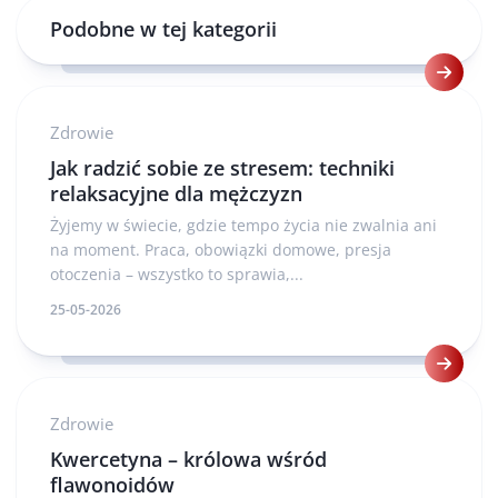
Podobne w tej kategorii
Zdrowie
Jak radzić sobie ze stresem: techniki
relaksacyjne dla mężczyzn
Żyjemy w świecie, gdzie tempo życia nie zwalnia ani
na moment. Praca, obowiązki domowe, presja
otoczenia – wszystko to sprawia,...
25-05-2026
Zdrowie
Kwercetyna – królowa wśród
flawonoidów