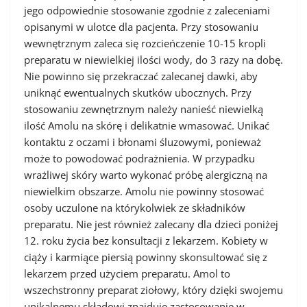
jego odpowiednie stosowanie zgodnie z zaleceniami
opisanymi w ulotce dla pacjenta. Przy stosowaniu
wewnętrznym zaleca się rozcieńczenie 10-15 kropli
preparatu w niewielkiej ilości wody, do 3 razy na dobę.
Nie powinno się przekraczać zalecanej dawki, aby
uniknąć ewentualnych skutków ubocznych. Przy
stosowaniu zewnętrznym należy nanieść niewielką
ilość Amolu na skórę i delikatnie wmasować. Unikać
kontaktu z oczami i błonami śluzowymi, ponieważ
może to powodować podrażnienia. W przypadku
wrażliwej skóry warto wykonać próbę alergiczną na
niewielkim obszarze. Amolu nie powinny stosować
osoby uczulone na którykolwiek ze składników
preparatu. Nie jest również zalecany dla dzieci poniżej
12. roku życia bez konsultacji z lekarzem. Kobiety w
ciąży i karmiące piersią powinny skonsultować się z
lekarzem przed użyciem preparatu.
Amol to
wszechstronny preparat ziołowy, który dzięki swojemu
unikalnemu składowi znajduje zastosowanie w