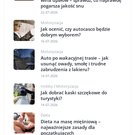
wina upałów – sprawdź, co naprawdę
pogarsza jakość snu
22-07-2026
Motoryzacja
Jak ocenić, czy autocasco będzie
dobrym wyborem?
16-07-2026
Motoryzacja
Auto po wakacyjnej trasie – jak
usunąć owady, smołę i trudne
zabrudzenia z lakieru?
14-07-2026
Hobby
Motoryzacja
/
Jak dobrać kaski szczękowe do
turystyki?
14-07-2026
Dieta
Dieta na masę mięśniową –
najważniejsze zasady dla
początkujących