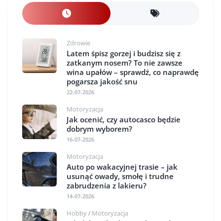
Zdrowie
Latem śpisz gorzej i budzisz się z
zatkanym nosem? To nie zawsze
wina upałów – sprawdź, co naprawdę
pogarsza jakość snu
22-07-2026
Motoryzacja
Jak ocenić, czy autocasco będzie
dobrym wyborem?
16-07-2026
Motoryzacja
Auto po wakacyjnej trasie – jak
usunąć owady, smołę i trudne
zabrudzenia z lakieru?
14-07-2026
Hobby
Motoryzacja
/