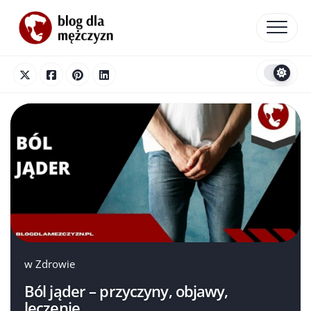
Skip
to
content
w
Zdrowie
Ból jąder – przyczyny, objawy,
leczenie